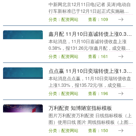
中新网北京12月11日电(记者 吴涛)电动自
行车新标准已于12月1日起正式实施融合
配资，其中车速不得超过25km/h引发较多
分类：配资网站
查看：109
讨论。新标准为啥要限速25km/h，....
鑫月配 11月10日嘉诚转债上涨0.38%，转股溢价率21.08%
本站消息，11月10日嘉诚转债收盘上涨
0.38%，报131.26元/张鑫月配，成交额
5442.59万元，转股溢价率21.08%。 资料
分类：配资网站
查看：161
显示，嘉诚转债信用级别为“....
点点赢 11月10日奕瑞转债上涨1.33%，转股溢价率45.76%
本站消息点点赢，11月10日奕瑞转债收盘
上涨1.33%，报135.72元/张，成交额
3227.21万元，转股溢价率45.76%。 资料
分类：配资网站
查看：196
显示，奕瑞转债信用级别为“....
万利配资 知博陋室指标模板
图片万利配资万利配资 日线指标模板（上
图）使用日线 图片 周线指标模板（上图）
使用周线 图片 月线指标模板（上图）使用
分类：配资网站
查看：150
月线 图片 年线指标模板（上图） 使用