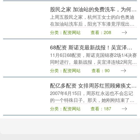
日....
股民之家 加油站的免费洗车，为何老司机都不愿去？内行人说出其中秘密
上周五股民之家，杭州王女士的白色奥迪
在加油站洗车后，阳光下车漆竟浮现出蛛
网状裂纹，4S店报价1.2万的补漆费让她当
分类：配资网站
查看：208
场傻眼。这出"免费洗车变毁容"的闹剧，
让多少车....
68配资 斯诺克最新战报！吴宜泽连战连捷，第2局零封TOP16，赵心童暂落后
11月6日68配资，斯诺克国锦赛2场1/4决赛
同时进行。最新战报，吴宜泽连续2局完成
单杆制胜，第2局更是零封霍金斯，2-0领
分类：配资网站
查看：90
先TOP16名将，形势大好。 吴宜泽....
配亿多配资 女排周苏红照顾瘫痪丈夫5年，因何突然离婚：以后我们就是姐弟
2007年6月15日，周苏红永远也不会忘记
的一个特殊日子。那天，她刚刚结束了训
练，和队友们一同坐上大巴准备返回公
分类：配资网站
查看：187
寓。正当车行至半路时，公公打来电话，
说汤淼在俄罗....