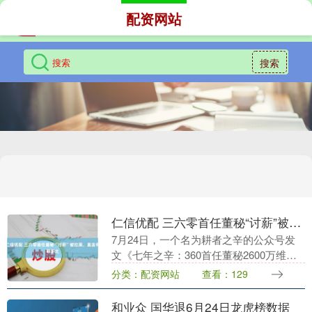
配资网站
搜索
仁信优配 三六零首任董秘“讨薪”被拉黑，直言有辱斯文
7月24日，一个名为耕者之辛的公众号发
文《七年之辛：360首任董秘2600万维权
实录一》向360实控人周鸿祎讨要价值
分类：配资网站
查看：129
2000多万元的股权激励款。 据文章介绍，
发....
和业众 国华退6月24日龙虎榜数据