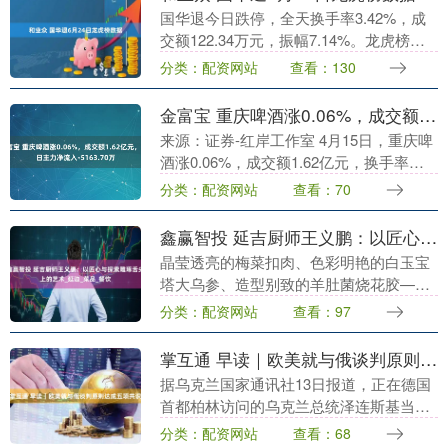
国华退今日跌停，全天换手率3.42%，成
交额122.34万元，振幅7.14%。龙虎榜数
据显示，营业部席位合计净卖出21.40万
分类：配资网站
查看：130
元。 深交所公开信息显示，当日该股....
金富宝 重庆啤酒涨0.06%，成交额1.62亿元，近3日主力净流入-5163.70万
来源：证券-红岸工作室 4月15日，重庆啤
酒涨0.06%，成交额1.62亿元，换手率
0.62%，总市值261.83亿元。 异动分析 啤
分类：配资网站
查看：70
酒概念+高股息精选+西部大....
鑫赢智投 延吉厨师王义鹏：以匠心与探索雕琢舌尖上的艺术_延边_菜品_餐饮
晶莹透亮的梅菜扣肉、色彩明艳的白玉宝
塔大乌参、造型别致的羊肚菌烧花胶——
这些宛若艺术品的佳肴，均出自延边地域
分类：配资网站
查看：97
菜肴研发中心研究员、延吉市凯莉登婚礼
酒店厨师长王义鹏....
掌互通 早读｜欧美就与俄谈判原则达成五项共识
据乌克兰国家通讯社13日报道，正在德国
首都柏林访问的乌克兰总统泽连斯基当天
在与德国总理默茨举行的联合新闻发布会
分类：配资网站
查看：68