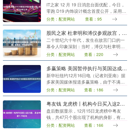
IT之家 12 月 19 日消息台面优配，今日，
零跑 D19 内饰设计概念首度公开，采用双
层叠环绕座舱、超椭圆数字曲面。 IT之家
分类：配资网站
查看：95
注意到，零跑 D19 此前已经....
股民之家 杜聿明和溥仪参观故宫，被拦住要求买票，售票员：溥仪在也不行
二十世纪六十年代，发生在故宫门口的一
幕令人印象深刻：当时，溥仪与杜聿明一
行人走向故宫，却被售票员拦住，要求他
分类：配资网站
查看：220
们购买门票。溥仪对售票员说：这是我以
前的家股民之家，....
多赢策略 美国暂停执行与英国达成的科技合作协议
新华社纽约12月16日电（记者刘亚南）据
多家美国媒体报道多赢策略，由于不满英
国在食品、工业品标准以及数字监管领域
分类：配资网站
查看：186
的政策，美国已经暂停执行今年9月与英国
达成的一份....
粤友钱 龙虎榜丨机构今日买入这25股，卖出中国铀业1.15亿元
盘后数据显示，12月15日龙虎榜中粤友
钱，共47只个股出现了机构的身影，有25
只股票呈现机构净买入，22只股票呈现机
分类：配资网站
查看：166
构净卖出。 当天机构净买入前三的股票分