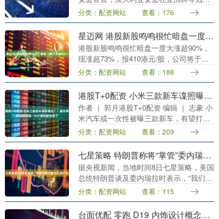
核心控卫斯蒂芬妮-里德正式加盟。只有
分类：配资网站
查看：176
1.68米的里德今夏入选亚洲杯最佳阵容，
她将提....
星迈网 港股新股鸣鸣很忙暗盘一度大涨超90%
港股新股鸣鸣很忙暗盘一度大涨超90%，
现涨超73%，报410港元/股，公司将于明
日在港交所挂牌上市。 文章来源：东方财
分类：配资网站
查看：188
富Choice数据 责任编辑：98 郑重声....
港股T+0配资 小米三款新车谍照曝光？！疑似两款增程亮相，SU7加长版也来了
作者 ｜ 郭月港股T+0配资 编辑 ｜ 志豪 小
米汽车或一次性被曝三款新车，有望打满
25～50万市场。 车东西1月28日消息，就
分类：配资网站
查看：209
在今天，一则疑似拍到小米汽车三台....
七星策略 特朗普称将“掌管”委内瑞拉石油产业
据央视新闻，当地时间8日七星策略，美国
总统特朗普谈及委内瑞拉时表示，“我们将
掌管石油产业。明天我将与所有（美国）
分类：配资网站
查看：115
大型石油高管会面......他们将介入七星策
略，....
台面优配 零跑 D19 内饰设计概念首度公开，明年上半年上市