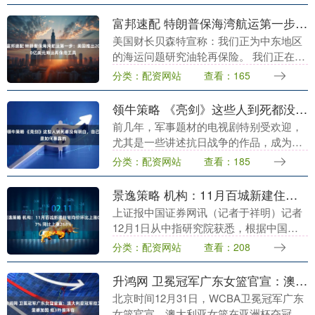
上称，欧洲和美国领导人就与俄方谈判原
则达成五项共识....
富邦速配 特朗普保海湾航运第一步：美国推出200亿美元海运再保险工具
美国财长贝森特宣称：我们正为中东地区
的海运问题研究油轮再保险。 我们正在解
决（石油货物通过霍尔木兹海峡这个）问
分类：配资网站
查看：165
题。（福克斯商业新闻）....
领牛策略 《亮剑》这些人到死都没有明白，自己是如何暴露的
前几年，军事题材的电视剧特别受欢迎，
尤其是一些讲述抗日战争的作品，成为了
经典之作。其中，老版《亮剑》尤为突
分类：配资网站
查看：185
出，受到了观众的热烈好评。剧中的主角
李云龙，以狭路相逢....
景逸策略 机构：11月百城新建住宅均价环比上涨037% 同比上涨268%
上证报中国证券网讯（记者于祥明）记者
12月1日从中指研究院获悉，根据中国房
地产指数系统百城价格指数对全国100个
分类：配资网站
查看：208
城市新建、二手住宅销售市场及50个城市
租赁市场的....
升鸿网 卫冕冠军广东女篮官宣：澳大利亚冠军控卫里德加盟 组3外援阵容
北京时间12月31日，WCBA卫冕冠军广东
女篮官宣，澳大利亚女篮在亚洲杯夺冠的