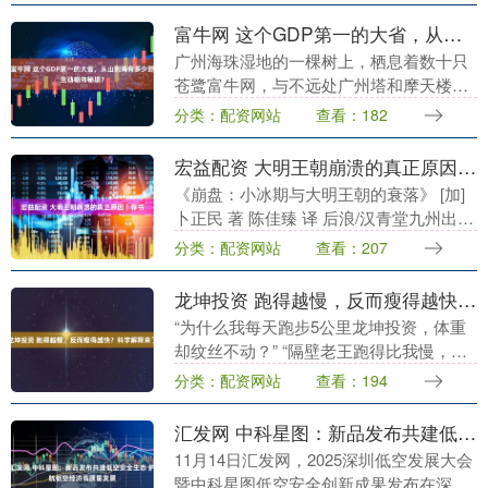
别是正....
富牛网 这个GDP第一的大省，从山到海有多少野生动植物秘境？
广州海珠湿地的一棵树上，栖息着数十只
苍鹭富牛网，与不远处广州塔和摩天楼群
构成的城市天际线相互辉映。 在广东，自
分类：配资网站
查看：182
然与都市同框的画面并不罕见。《野性广
东》制片人西蒙....
宏益配资 大明王朝崩溃的真正原因｜荐书
《崩盘：小冰期与大明王朝的衰落》 [加]
卜正民 著 陈佳臻 译 后浪/汉青堂九州出版
社 2025年7月 加拿大汉学家卜正民是海外
分类：配资网站
查看：207
明清史研究的代表人物，对全球史....
龙坤投资 跑得越慢，反而瘦得越快？科学解释来了
“为什么我每天跑步5公里龙坤投资，体重
却纹丝不动？” “隔壁老王跑得比我慢，怎
么瘦得比我快？” 如果你也有这样的困
分类：配资网站
查看：194
惑，今天这篇文章可能会颠覆你对跑步减
肥的认知。....
汇发网 中科星图：新品发布共建低空安全生态 护航低空经济高质量发展
11月14日汇发网，2025深圳低空发展大会
暨中科星图低空安全创新成果发布在深圳