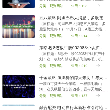
国际会展中心成功举办。本次会议以“湾区
分类：配资网站
查看：123
低空 安全护航”为主题，吸引了来自政
府、学....
五八策略 阿里巴巴大消息，多股逆势涨停！
（原标题：阿里巴巴大消息五八策略，多
股逆势涨停！） 11月17日，A股三大指数
早盘低开震荡，截至午间收盘集体收跌，
分类：配资网站
查看：214
沪指跌0.43%，深证成指跌0.35%，创业
板....
策略吧 8连板牛股002083否认扩产计划！这一板块行情或将起飞，机构预测多股全年业绩大增
（原标题：8连板牛股002083否认扩产计
划！这一板块行情或将起飞策略吧，机构
预测多股全年业绩大增） 多因素影响，国
分类：配资网站
查看：210
防军工行情或将再次上行。 市场今日（11
月1....
千金策略 血凰狮的惊天来历！与天角蚁的宿命对决，最终结局让人意外
一滴血可焚天千金策略，一根鬃毛斩山
河，这头纵横仙古的凶兽，竟与天角蚁有
着千丝万缕的联系。 作为一名资深动漫博
分类：配资网站
查看：187
主，我每次更新《完美世界》解读都会引
发道友们的热烈讨....
融合配资 电动自行车新标准引讨论&#32;为啥限速？带来哪些积极影响？