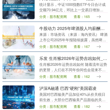
统计显示，中证1000指数ETF今日合计成
交额70.94亿元，环比上一交易日增加
19.58亿元，环比增幅为38.13%。 具体来
分类：股市配资网
查看：165
看，南方中证1000ETF（51....
牛股动力 2025年啤酒股人均薪酬比疫情前普涨四成
来源：市场资讯 （来源：海内资讯） 啤酒
上市公司2025年年报陆续披露，虽然啤酒
行业高端化进入下半场，存量竞争趋势明
分类：股市配资网
查看：167
显，但Wind数据显示，啤酒企业的人均薪
酬仍....
乐发 生肖猴2026年运势吉凶如何_方面_财富_事业
生肖猴2026年运势吉凶如何 随着流年运势
的更替，人们在不同年份间也会迎来不一
样的命运发展，到了2026年间，属猴人对
分类：股市配资网
查看：162
于自己的整体命运走向也十分关注，那
么，生肖....
泸深A融通 巴西“硬刚”美国霸凌
美国对巴西输美产品加征40%从价关税日
前生效，大部分巴西输美产品面临的关税
税率高达50%。美国在声称要“平衡长期贸
分类：股市配资网
查看：182