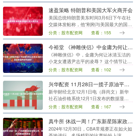
易逆差”的同时，指责巴西政府对前总统博
索纳罗进....
速盈策略 特朗普和美国大军火商开会
美国总统特朗普美东时间3月6日下午在社
交媒体发帖称，他“刚刚与美国最大的国防
制造公司结束了一场非常成功的会议，讨
分类：股市配资网
查看：155
论了生产及生产计划”。据特朗普称，这些
公司已同意....
今裕堂 《神雕侠侣》中金庸为何让冰清玉洁的小龙女惨遭尹志平凌辱？
《神雕侠侣》中，金庸为何让冰清玉洁的
小龙女遭遇尹志平的凌辱？ 这个情节让许
多读者感到震惊，甚至产生了强烈的反
分类：股市配资网
查看：102
感，可能会不解金庸先生为什么要让心目
中几乎完美无瑕的....
兴华配资 11月28日一揽子原油平均价格变化率为-136%
新华财经北京12月1日电（薛尚文）新华
社石油价格系统12月1日发布的数据显
示，11月28日一揽子原油平均价格变化率
分类：股市配资网
查看：167
为-1.36%。 根据《石油价格管理办法》规
定....
真牛所 休战一周！广东新星陈家政伤情公布，曾多次遭迪亚洛肘击
2024年12月30日，CBA常规赛正在如火如
荼地进行，多场精彩的比赛纷纷上演。其