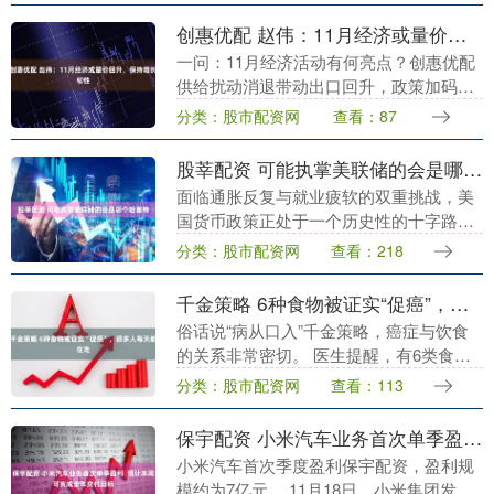
创惠优配 赵伟：11月经济或量价回升，保持增长韧性
一问：11月经济活动有何亮点？创惠优配
供给扰动消退带动出口回升，政策加码或
支撑服务消费、投资上行。 在高库存的约
分类：股市配资网
查看：87
束下，11月生产或呈现弱改善特征；边际
上看，库....
股莘配资 可能执掌美联储的会是哪个哈塞特
面临通胀反复与就业疲软的双重挑战，美
国货币政策正处于一个历史性的十字路
口。美联储主席鲍威尔的任期将于2026年
分类：股市配资网
查看：218
5月结束，白宫已提前启动继任者遴选程序
股莘配资，美....
千金策略 6种食物被证实“促癌”，很多人每天都在吃
俗话说“病从口入”千金策略，癌症与饮食
的关系非常密切。 医生提醒，有6类食物
已被世界卫生组织等机构证实可能促进癌
分类：股市配资网
查看：113
症的发生和发展，需要特别警惕。 01 食
物促癌的....
保宇配资 小米汽车业务首次单季盈利 预计本周可完成全年交付目标
小米汽车首次季度盈利保宇配资，盈利规
模约为7亿元。 11月18日，小米集团发布