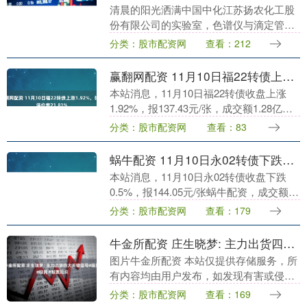
清晨的阳光洒满中国中化江苏扬农化工股
份有限公司的实验室，色谱仪与滴定管整
齐排列，折射出专注的光芒。植保研究院
分类：股市配资网
查看：212
检测研发部分析实验员蒋淦手持待检样品
瓶，对光观察溶液....
赢翻网配资 11月10日福22转债上涨1.92%，转股溢价率21.81%
本站消息，11月10日福22转债收盘上涨
1.92%，报137.43元/张，成交额1.28亿元
赢翻网配资，转股溢价率21.81%。 资料显
分类：股市配资网
查看：83
示，福22转债信用级别为....
蜗牛配资 11月10日永02转债下跌0.5%，转股溢价率12.47%
本站消息，11月10日永02转债收盘下跌
0.5%，报144.05元/张蜗牛配资，成交额
4959.35万元，转股溢价率12.47%。 资料
分类：股市配资网
查看：179
显示，永02转债信用级别....
牛金所配资 庄生晓梦: 主力出货四大关键信号#股票 #股民 #股票知识
图片牛金所配资 本站仅提供存储服务，所
有内容均由用户发布，如发现有害或侵权
内容，请点击举报。....
分类：股市配资网
查看：169