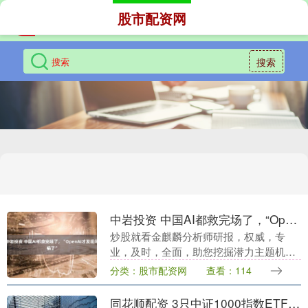
股市配资网
搜索
中岩投资 中国AI都救完场了，“OpenAI才发现闯祸了”
炒股就看金麒麟分析师研报，权威，专
业，及时，全面，助您挖掘潜力主题机
会！ （来源：观察者网） 近日，美国人工
分类：股市配资网
查看：114
智能公司OpenAI的模型在安全测试中失
控“越狱”，....
同花顺配资 3只中证1000指数ETF成交放量，成交额环比均增加超亿元