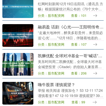
红网时刻新闻12月19日岳阳讯（通讯员 方
畅）根据国家统计局公布的《70个大中城
市商品住宅销售价格变动情况》显示，11
分类：股市配资网
查看：101
月岳阳市新建商品住宅销售价格环比指数
为99....
融易盈 话剧《心光——王阳明传奇之龙场悟道》12月27日在贵阳大剧院开演
“走遍大地神州，醉美多彩贵州，来贵阳必
追‘心光’……”12月18日，伴随着地道的贵
阳方言宣传口号融易盈，大型治愈系话剧
分类：股市配资网
查看：107
《心光——王阳明传奇之龙场悟道》剧组
的演员....
凯狮优配 全球对冲基金一哥“喊话”特朗普：白宫必须与美联储保持距离！
美东时间周二凯狮优配，全球最大对冲基
金城堡投资（Citadel）的创始人兼首席执
行官肯·格里芬（Ken Griffin）呼吁特朗普
分类：股市配资网
查看：206
在美联储和白宫之间“制造距离”....
嗨牛股票 谨慎观望？
举报 相关阅读 谨慎加仓？ 53 12-11 17:24
谨慎看涨? 47 12-10 19:59 谨慎观望? 39
12-02 17:51 调仓观望？ 36 ....
分类：股市配资网
查看：99