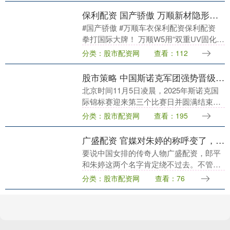
保利配资 国产骄傲 万顺新材隐形车衣
#国产骄傲 #万顺车衣保利配资保利配资
拳打国际大牌！ 万顺W5用“双重UV固化技
术”打破垄断，镜面光泽直接征服路人！
分类：股市配资网
查看：112
国产车衣已崛起，颜值与实力并存，车主
们放....
股市策略 中国斯诺克军团强势晋级，丁俊晖、赵心童领衔进16强
北京时间11月5日凌晨，2025年斯诺克国
际锦标赛迎来第三个比赛日并圆满结束，
丁俊晖、赵心童、斯佳辉等6名中国选手表
分类：股市配资网
查看：195
现抢眼成功晋级。卫冕冠军丁俊晖以6-4淘
汰利....
广盛配资 官媒对朱婷的称呼变了，两字之差释放强烈信号，郎平的话说对了
要说中国女排的传奇人物广盛配资，郎平
和朱婷这两个名字肯定绕不过去。不管国
内还是国外的教练，聊起朱婷都竖大拇
分类：股市配资网
查看：76
指，评价出奇一致：这姑娘是几十年才出
一个的天才球员。 ....