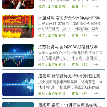
中，备受关注的广东队本赛季表现抢眼，
分类：股市配资网
查看：159
目前已取得令人瞩目的七连胜。值得一提
的是，....
天盈财富 南向资金今日净卖出中国移动1147亿港元
人民财讯1月27日电，南向资金今日净卖
出6.35亿港元。其中，中国移动、紫金矿
业分别遭净卖出11.47亿港元、8.43亿港
分类：股市配资网
查看：117
元；腾讯控股获净买入约10.24亿港元....
江苏配资网 吉利2030战略挑战年销650万辆，最大变数是什么？
去年大放异彩的吉利控股集团近日乘胜追
击江苏配资网，以“一个吉利，全面领
先”2030战略目标再度引爆业界。该目标有
分类：股市配资网
查看：130
三个关键指标：全球总销量突破650万
辆，营收超1....
股巢网 特朗普称支持对俄制裁法案
据央视新闻股巢网股巢网，记者获悉，当
地时间1月8日股巢网，美国总统特朗普在
接受采访时称，他支持国会一项对俄罗斯
分类：股市配资网
查看：160
制裁的法案。该法案由两党议员推动。分
析称，特朗普这....
股顺网 岳阳：11月新建商品住宅价格环比下降0.5%