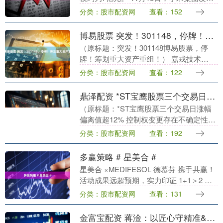
三季度业绩公告。单季营收1131亿元，同
分类：股市配资网
查看：152
比增长22.3%，连续4个季度突破千亿；
经....
博易股票 突发！301148，停牌！筹划重大资产重组！
（原标题：突发！301148博易股票，停
牌！筹划重大资产重组！） 嘉戎技术
(301148)11月17日午间公告，公司正在筹
分类：股市配资网
查看：122
划发行股份等方式购买资产事项， 同时
拟....
鼎泽配资 *ST宝鹰股票三个交易日涨幅偏离值超12% 控制权变更存在不确定性
（原标题：*ST宝鹰股票三个交易日涨幅
偏离值超12% 控制权变更存在不确定性）
鼎泽配资 雷达财经 文|杨洋 编|李亦辉鼎泽
分类：股市配资网
查看：192
配资 11月16日，*ST宝鹰（证券代....
多赢策略 # 星美合 #
星美合 ×MEDIFESOL 德慕芬 携手共赢！
活动成果远超预期，实力印证 1+1＞2 的
联盟魔力 发布于：广东省....
分类：股市配资网
查看：131
金富宝配资 蒋淦：以匠心守精准&#32;做研发路上的“火眼金睛”