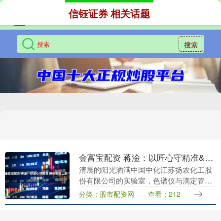
信钰证券 相关话题
搜索
金富宝配资 蒋淦：以匠心守精准&#32;做研发路上的“火眼金睛”
清晨的阳光洒满中国中化江苏扬农化工股
份有限公司的实验室，色谱仪与滴定管整
齐排列，折射出专注的光芒。植保研究院
分类：股市配资网
查看：212
检测研发部分析实验员蒋淦手持待检样品
瓶，对光观察溶液....