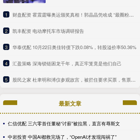
1
​财盘配资 霍震霆曝奥运颁奖真相！郭晶晶凭啥成 “最圈粉豪门媳妇”？
2
​凯丰配资 电动摩托车市场调研报告
3
​华泰优配 10月22日奥佳转债下跌0.08%，转股溢价率50.36%
4
​汇盈策略 深海锁链困龙千年，真正牢笼竟是他们自己
5
​股民之家 杜聿明和溥仪参观故宫，被拦住要求买票，售票员：溥仪在也不行
最新文章
仁信优配 三六零首任董秘“讨薪”被拉黑，直言有辱斯文
中岩投资 中国AI都救完场了，“OpenAI才发现闯祸了”