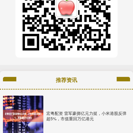
推荐资讯
宏粤配资 雷军豪掷亿元力挺，小米港股反弹
超5%，市值重回万亿港元