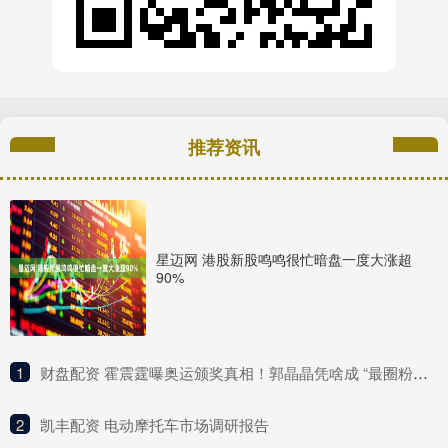
推荐资讯
星迈网 港股新股鸣鸣很忙暗盘一度大涨超
90%
1
​财盘配资 霍震霆曝奥运颁奖真相！郭晶晶凭啥成 “最圈粉豪门媳妇”？
2
​凯丰配资 电动摩托车市场调研报告