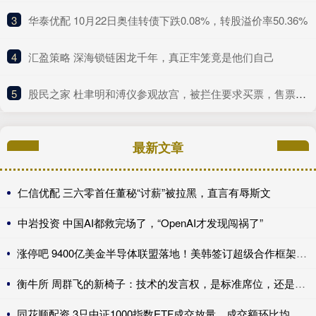
3
​华泰优配 10月22日奥佳转债下跌0.08%，转股溢价率50.36%
4
​汇盈策略 深海锁链困龙千年，真正牢笼竟是他们自己
5
​股民之家 杜聿明和溥仪参观故宫，被拦住要求买票，售票员：溥仪在也不行
最新文章
仁信优配 三六零首任董秘“讨薪”被拉黑，直言有辱斯文
中岩投资 中国AI都救完场了，“OpenAI才发现闯祸了”
涨停吧 9400亿美金半导体联盟落地！美韩签订超级合作框架，全球AI产业链迎来格局重写
衡牛所 周群飞的新椅子：技术的发言权，是标准席位，还是良率刻度？
同花顺配资 3只中证1000指数ETF成交放量，成交额环比均增加超亿元