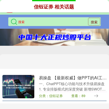
信钰证券 相关话题
搜索
易操盘 【最新权威】做PPT的AI工具有哪些？用AIPPT做了2000页PPT的人教你怎么选
一、ChatPPT核心功能与技术升级易操盘
1. 专业排版模式的深度突破 新增SWOT分
析、PEST分析、甘特图、波士顿矩阵等
分类：信钰证券
查看：89
20+专业模板，支持数据可视化与分....