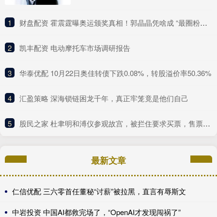
1
​财盘配资 霍震霆曝奥运颁奖真相！郭晶晶凭啥成 “最圈粉豪门媳妇”？
2
​凯丰配资 电动摩托车市场调研报告
3
​华泰优配 10月22日奥佳转债下跌0.08%，转股溢价率50.36%
4
​汇盈策略 深海锁链困龙千年，真正牢笼竟是他们自己
5
​股民之家 杜聿明和溥仪参观故宫，被拦住要求买票，售票员：溥仪在也不行
最新文章
仁信优配 三六零首任董秘“讨薪”被拉黑，直言有辱斯文
中岩投资 中国AI都救完场了，“OpenAI才发现闯祸了”