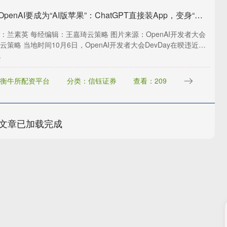
云策略 OpenAI要成为“AI版苹果”：ChatGPT直接装App，变身“操作系统”，Agent Kit几分钟开发复杂应用，多款AI硬件正在研发
：兰素英 每经编辑：王嘉琦云策略 图片来源：OpenAI开发者大会
云策略 当地时间10月6日，OpenAI开发者大会DevDay在暌违近两
.
衡牛所配资平台
分类：信钰证券
查看：209
文章已加载完成