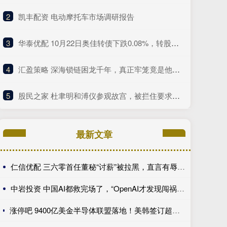
2
​凯丰配资 电动摩托车市场调研报告
3
​华泰优配 10月22日奥佳转债下跌0.08%，转股溢价率50.36%
4
​汇盈策略 深海锁链困龙千年，真正牢笼竟是他们自己
5
​股民之家 杜聿明和溥仪参观故宫，被拦住要求买票，售票员：溥仪在也不行
最新文章
仁信优配 三六零首任董秘“讨薪”被拉黑，直言有辱斯文
中岩投资 中国AI都救完场了，“OpenAI才发现闯祸了”
涨停吧 9400亿美金半导体联盟落地！美韩签订超级合作框架，全球AI产业链迎来格局重写