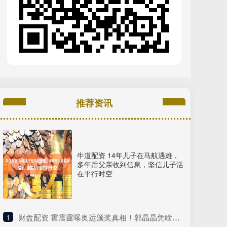
推荐资讯
牛道配资 14年儿子在马航遇难，
多年后父亲收到信息，坚信儿子活
在平行时空
1
​财盘配资 霍震霆曝奥运颁奖真相！郭晶晶凭啥成 “最圈粉豪门媳妇”？