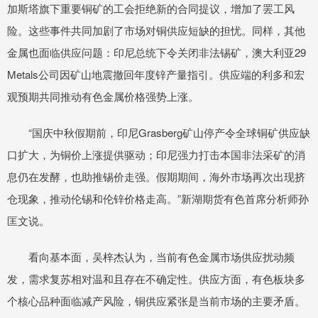
加斯塔旗下重要铜矿的工会拒绝新的合同提议，增加了罢工风
险。这些事件共同加剧了市场对铜供应短缺的担忧。同样，其他
金属也面临供应问题：印尼总统下令关闭非法锡矿，澳大利亚29
Metals公司因矿山地震撤回年度锌产量指引。供应端的利多和宏
观预期共同推动有色金属价格强势上涨。
“国庆中秋假期前，印尼Grasberg矿山停产令全球铜矿供应缺
口扩大，为铜价上涨提供驱动；印尼强力打击本国非法采矿的消
息仍在发酵，也助推锡价走强。假期期间，海外市场再次出现挤
仓现象，推动伦锡和伦锌价格走高。”新湖期货有色首席分析师孙
匡文说。
看向基本面，吴梓杰认为，当前有色金属市场供应扰动频
发，需求复苏相对温和且存在不确定性。供应方面，有色板块多
个核心品种面临减产风险，铜供应紧张是当前市场的主要矛盾。