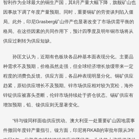
智利作为全球最大的铜生产国，其8月产量大幅下降，旗舰矿山也
因事故下调了年度产量预期。同时，重要铜矿的劳资谈判陷入僵
局。此外，印尼Grasberg矿山停产也显著改变了市场供需平衡的
格局。在这些因素的共同作用下，预计四季度及明年铜市场将从
供应过剩转为供应短缺。
孙匡文认为，近期有色板块各品种基本面表现分化。主要品
种需求不及预期，价格虽然走强，但全球经济增长放缓带来一定
程度的消费负反馈。供应方面，各品种表现明显分化。铜矿供应
趋紧，原铝供应增长不及预期。锌市场供应相对较为宽松，海外
锌锭供应被寡头垄断，伦锌市场持续处于挤仓状态。锡矿供应有
增加预期，铅、镍供应则无显著变化。
“锌与镍同样面临供应扰动。澳大利亚一处重要矿山因地震事
件撤回年度锌产量指引。镍方面，印尼将RKAB的审批年限从3年