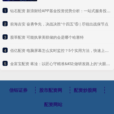
1
​钻石配资 新浪财经APP基金投资优势分析：一站式服务投资者决策
2
​前海吉安 奋勇争先，决战决胜“十四五”⑥ | 尽锐出战保节点
3
​股莘配资 可能执掌美联储的会是哪个哈塞特
4
​佰亿配资 电脑屏幕怎么实时监控？5个实用方法，快速上手零难度！
5
​金富宝配资 蒋淦：以匠心守精准&#32;做研发路上的“火眼金睛”
信钰证券
股市配资网
配资炒股网
配资网站