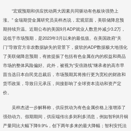
“宏观预期和供应扰动两大因素共同驱动有色板块强势上
涨。” 金瑞期货金属研究员吴梓杰说，宏观层面，美联储降息预
期持续升温。近期公布的美国9月ADP就业人数意外减少3.2万，
远低于市场预期，是2023年3月以来的最低值。在美国政府“关
门”导致官方非农数据缺失的背景下，疲软的ADP数据极大地强化
了美联储降息预期，有效提振了包括有色金属在内的权益和商品
市场的整体风险偏好。此外，被视为“安倍路线”继承者的高市早
苗当选日本自民党总裁后，市场预期其将推行更为宽松的财政和
货币政策，导致日元承压，间接影响了全球资本流动和资产定
价。
吴梓杰进一步解释称，供应扰动为有色金属价格上涨增添了
强劲动力。假期期间，供应端传出多则利多消息，例如智利8月铜
产量同比大幅下降9.9%，创下两年多来的最大降幅；智利安托法