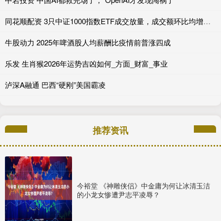
同花顺配资 3只中证1000指数ETF成交放量，成交额环比均增加超亿元
牛股动力 2025年啤酒股人均薪酬比疫情前普涨四成
乐发 生肖猴2026年运势吉凶如何_方面_财富_事业
泸深A融通 巴西“硬刚”美国霸凌
推荐资讯
今裕堂 《神雕侠侣》中金庸为何让冰清玉洁
的小龙女惨遭尹志平凌辱？