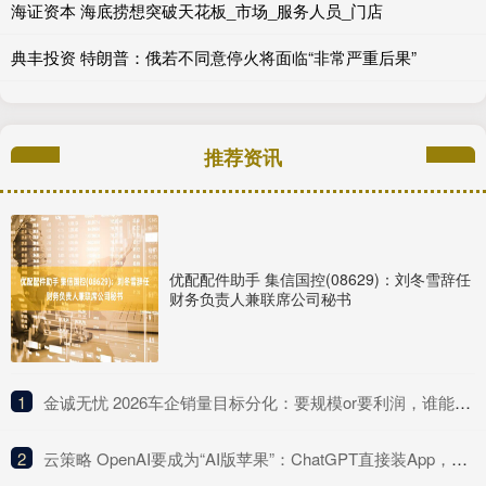
海证资本 海底捞想突破天花板_市场_服务人员_门店
典丰投资 特朗普：俄若不同意停火将面临“非常严重后果”
推荐资讯
优配配件助手 集信国控(08629)：刘冬雪辞任
财务负责人兼联席公司秘书
1
​金诚无忧 2026车企销量目标分化：要规模or要利润，谁能跑赢淘汰赛？
2
​云策略 OpenAI要成为“AI版苹果”：ChatGPT直接装App，变身“操作系统”，Agent Kit几分钟开发复杂应用，多款AI硬件正在研发