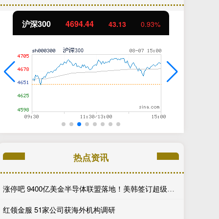
北证50
1134.24
创
11.37
1.01%
热点资讯
涨停吧 9400亿美金半导体联盟落地！美韩签订超级合作框架，全球AI产业链迎来格局重写
红领金服 51家公司获海外机构调研