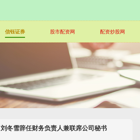
信钰证券
股市配资网
配资炒股网
9)：刘冬雪辞任财务负责人兼联席公司秘书