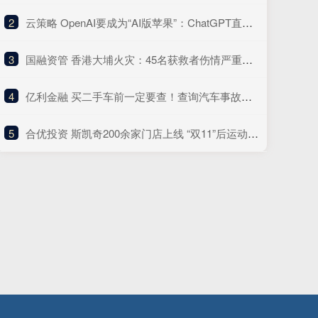
2
​云策略 OpenAI要成为“AI版苹果”：ChatGPT直接装App，变身“操作系统”，Agent Kit几分钟开发复杂应用，多款AI硬件正在研发
3
​国融资管 香港大埔火灾：45名获救者伤情严重，灭火救援行动预计持续至27日黄昏
4
​亿利金融 买二手车前一定要查！查询汽车事故记录全流程
5
​合优投资 斯凯奇200余家门店上线 “双11”后运动品牌加速入驻美团闪购