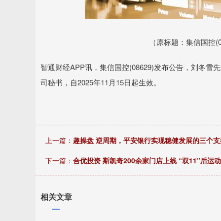
深证成指
14311.01
.68
1.02%
200.89
1
（原标题：集信国控(
智通财经APP讯，集信国控(08629)发布公告，刘冬
司秘书，自2025年11月15日起生效。
上一篇：
趣操盘 逆周期，平安银行实现稳健发展的三个支
下一篇：
合优投资 斯凯奇200余家门店上线 “双11”后
相关文章