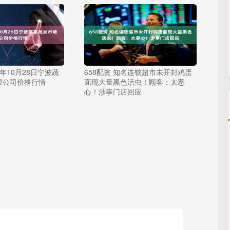
5年10月28日宁波蔬
658配资 知名连锁超市未开封鸡蛋
限公司价格行情
面现大量黑色活虫！顾客：太恶
心！涉事门店回应