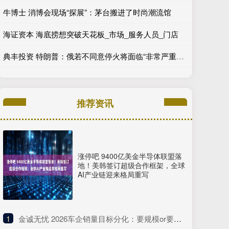
牛博士 消博会现场“探展”：茅台搬进了时尚潮流馆
海证资本 海底捞想突破天花板_市场_服务人员_门店
典丰投资 特朗普：俄若不同意停火将面临“非常严重后果”
推荐资讯
涨停吧 9400亿美金半导体联盟落
地！美韩签订超级合作框架，全球
AI产业链迎来格局重写
1
​金诚无忧 2026车企销量目标分化：要规模or要利润，谁能跑赢淘汰赛？