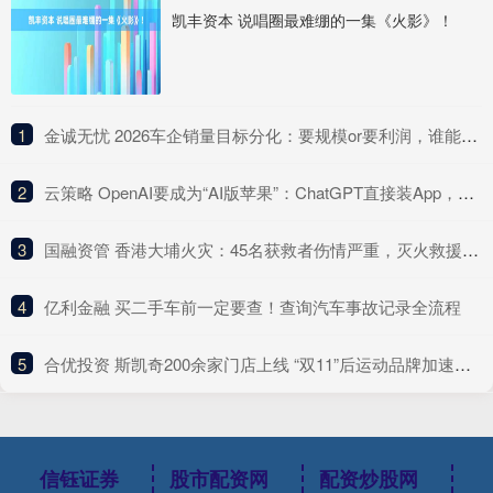
凯丰资本 说唱圈最难绷的一集《火影》！
1
​金诚无忧 2026车企销量目标分化：要规模or要利润，谁能跑赢淘汰赛？
2
​云策略 OpenAI要成为“AI版苹果”：ChatGPT直接装App，变身“操作系统”，Agent Kit几分钟开发复杂应用，多款AI硬件正在研发
3
​国融资管 香港大埔火灾：45名获救者伤情严重，灭火救援行动预计持续至27日黄昏
4
​亿利金融 买二手车前一定要查！查询汽车事故记录全流程
5
​合优投资 斯凯奇200余家门店上线 “双11”后运动品牌加速入驻美团闪购
信钰证券
股市配资网
配资炒股网