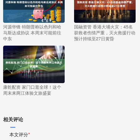
河源华锋 特朗普称以色列和哈
国融资管 香港大埔火灾：45名
马斯达成协议 本周末可能前往
获救者伤情严重，灭火救援行动
中东
预计持续至27日黄昏
康乾配资 家门口逛全球！这个
周末来两江体验文旅盛宴
相关评论
本文评分
*