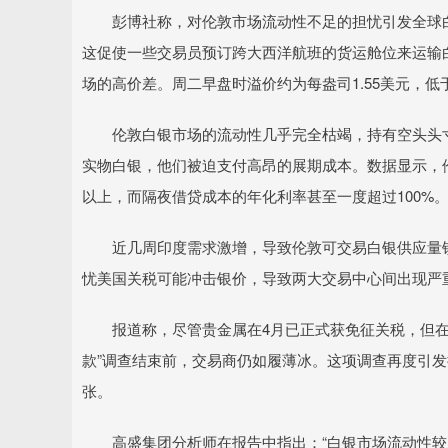
彭博社称，对伦敦市场流动性不足的担忧引发全球白
这促使一些交易员预订跨大西洋航班的货运舱位来运输
场的高价差。周二早盘时溢价约为每盎司1.55美元，低
伦敦白银市场的流动性几乎完全枯竭，持有空头头寸
实物白银，他们被迫支付高昂的展期成本。数据显示，
以上，而隔夜借贷成本的年化利率甚至一度超过100%
近几周印度需求激增，导致伦敦可交易白银供应量锐
忧美国关税可能冲击银价，导致两大交易中心间出现严
报道称，尽管贵金属在4月已正式获免征关税，但在美
款”调查结束前，交易商仍如履薄冰。这项调查再度引
张。
高盛集团分析师在报告中指出：“白银市场流动性较