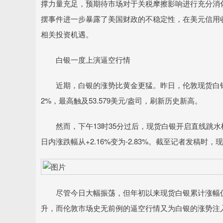
撑力量充足，预期待市场对于关税摩擦影响进行充分消
摆事件进一步暴露了美国财政的不稳定性，在美元信用
相关投资机遇。
白银一度上演逼空行情
近期，白银的涨势比黄金更猛。昨日，伦敦现货白银大
2%，最高触及53.579美元/盎司，刷新历史新高。
然而，下午13时35分过后，现货白银开启直线跳水模式，
日内涨跌幅从+2.16%变为-2.83%。截至记者发稿时，现货
尽管今日大幅振荡，但年初以来现货白银累计涨幅仍
升，而伦敦市场史无前例的逼空行情又为白银的涨势注