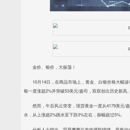
深证成指
14110.12
.92
0.57%
-34.08
-0
金价、银价，大振荡！
10月14日，在商品市场上，黄金、白银价格大幅波动。
银一度涨超2%并突破53美元/盎司，双双创出历史新高
然而，午后风云突变，现货黄金一度从4179美元/
水，从上涨超2%跳水至下跌3%左右，振幅超过5%。
分析人士指出，贸易摩擦引发的避险情绪，是推动金