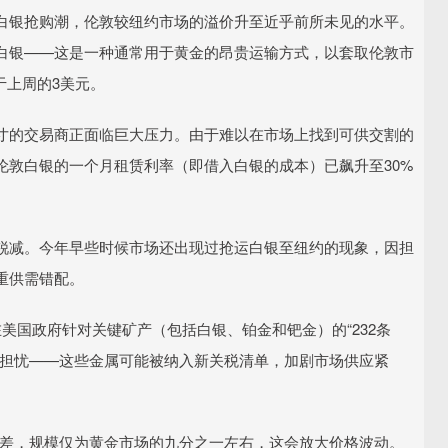
银抢购潮，伦敦较纽约市场的溢价升至近乎前所未见的水平。
白银——这是一种通常用于黄金的昂贵运输方式，以套取伦敦市
于上周的3美元。
的交易商正面临巨大压力。由于难以在市场上找到可供交割的
伦敦白银的一个月租赁利率（即借入白银的成本）已飙升至30%
。
减。今年早些时候市场还出现过抢运白银至纽约的现象，因担
重供需错配。
国政府针对关键矿产（包括白银、铂金和钯金）的“232条
发担忧——这些金属可能被纳入新关税清单，加剧市场供应紧
差，规模仅为黄金市场的九分之一左右，这会放大价格波动。