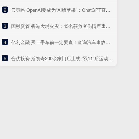
2
​云策略 OpenAI要成为“AI版苹果”：ChatGPT直接装App，变身“操作系统”，Agent Kit几分钟开发复杂应用，多款AI硬件正在研发
3
​国融资管 香港大埔火灾：45名获救者伤情严重，灭火救援行动预计持续至27日黄昏
4
​亿利金融 买二手车前一定要查！查询汽车事故记录全流程
5
​合优投资 斯凯奇200余家门店上线 “双11”后运动品牌加速入驻美团闪购