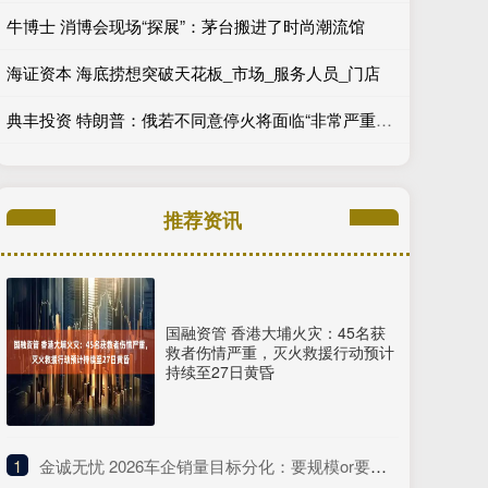
牛博士 消博会现场“探展”：茅台搬进了时尚潮流馆
海证资本 海底捞想突破天花板_市场_服务人员_门店
典丰投资 特朗普：俄若不同意停火将面临“非常严重后果”
推荐资讯
国融资管 香港大埔火灾：45名获
救者伤情严重，灭火救援行动预计
持续至27日黄昏
1
​金诚无忧 2026车企销量目标分化：要规模or要利润，谁能跑赢淘汰赛？