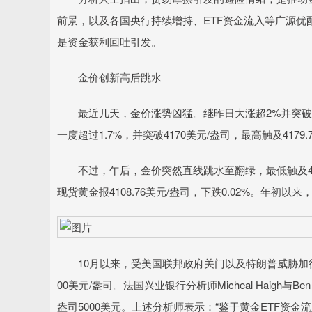
前景，以及各国央行持续增持、ETF资金流入等广源
是资金获利回吐引发。
金价创新高后跳水
最近几天，金价涨势凶猛。继昨日大涨超2%并突破4
一度超过1.7%，并突破4170美元/盎司，最高触及4179.
不过，午后，金价突然直线跳水至翻绿，最低触及408
现货黄金报4108.76美元/盎司，下跌0.02%。年初以
10月以来，受美国联邦政府关门以及特朗普威胁加征关
00美元/盎司。法国兴业银行分析师Micheal Haigh与
盎司5000美元。上述分析师表示：“鉴于黄金ETF资