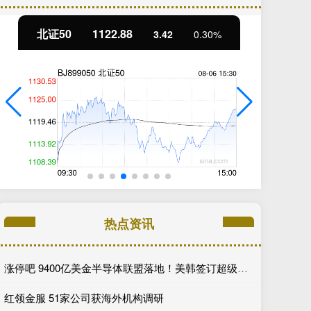
北证50
1122.88
创
3.42
0.30%
热点资讯
涨停吧 9400亿美金半导体联盟落地！美韩签订超级合作框架，全球AI产业链迎来格局重写
红领金服 51家公司获海外机构调研